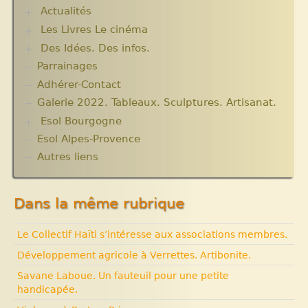
Actualités
Plantes pour Haïti
Solidarité et environnement
Les Livres Le cinéma
Chroniques du séjour Août 2017
Chroniques du séjour Juillet 2016
Des Idées. Des infos.
Critiques et notes de lecture
Chroniques du Voyage Février Mars 2017
Parrainages
Changer le monde. Réflexions sur l’aide
Les micro-crédits
internationale. 5 articles
Adhérer-Contact
Informations techniques et administratives
Galerie 2022. Tableaux. Sculptures. Artisanat.
Lutter contre l’extrême pauvreté. Victimes et
Esol Bourgogne
acteurs.10 articles.
Solidarité internationale. Autour d’Haïti.
Esol Alpes-Provence
ACTUALITES
Documentaires à voir. Les années terribles.
Archives
Autres liens
Cité Soleil.
Expositions, manifestations
Histoire d’Haïti. Histoire et Vaudou.
Nouvelle rubrique N° 53
Dans la même rubrique
Le Collectif Haïti s’intéresse aux associations membres.
Développement agricole à Verrettes. Artibonite.
Savane Laboue. Un fauteuil pour une petite
handicapée.