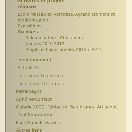
Activités et projets
Assemblées Générales
réalisés
Nos partenaires.
Ecole Massawist. Verrettes. Agrandissement et
modernisation.
Expositions
Archives
Aide en nature : Containers
Années 2010 2012
Projets et bilans années 2013 / 2014
Environnement
Actualités
Plantes pour Haïti
Solidarité et environnement
Les Livres Le cinéma
Chroniques du séjour Août 2017
Chroniques du séjour Juillet 2016
Des Idées. Des infos.
Critiques et notes de lecture
Chroniques du Voyage Février Mars 2017
Parrainages
Changer le monde. Réflexions sur l’aide
Les micro-crédits
internationale. 5 articles
Adhérer-Contact
Informations techniques et administratives
Galerie 2022. Tableaux. Sculptures. Artisanat.
Lutter contre l’extrême pauvreté. Victimes et
Esol Bourgogne
acteurs.10 articles.
Solidarité internationale. Autour d’Haïti.
Esol Alpes-Provence
ACTUALITES
Documentaires à voir. Les années terribles.
Archives
Autres liens