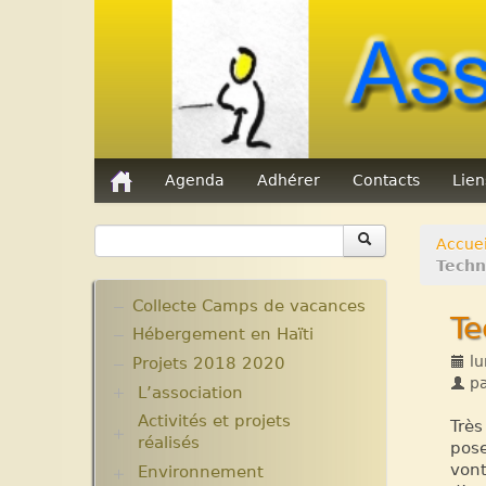
Agenda
Adhérer
Contacts
Lie
Accuei
Techn
Collecte Camps de vacances
Te
Hébergement en Haïti
lu
Projets 2018 2020
p
L’association
Activités et projets
Assemblées Générales
Très
réalisés
Nos partenaires.
pose
vont
Environnement
Ecole Massawist. Verrettes.