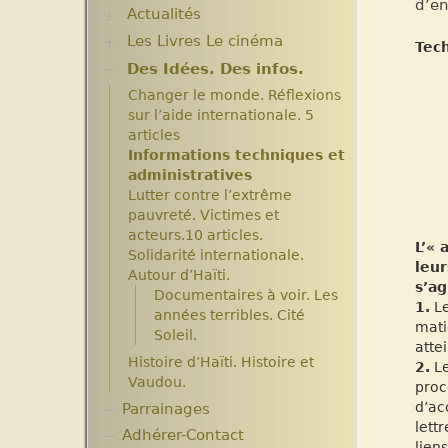
d’en
Agrandissement et
Actualités
Plantes pour Haïti
modernisation.
Solidarité et environnement
Les Livres Le cinéma
Chroniques du séjour Août
Expositions
Tec
2017
Archives
Des Idées. Des infos.
Critiques et notes de lecture
Chroniques du séjour Juillet
Aide en nature : Containers
Changer le monde. Réflexions
2016
Années 2010 2012
sur l’aide internationale. 5
Chroniques du Voyage Février
Projets et bilans années
articles
Mars 2017
2013 / 2014
Informations techniques et
Les micro-crédits
administratives
Lutter contre l’extrême
pauvreté. Victimes et
acteurs.10 articles.
L’«
Solidarité internationale.
leur
Autour d’Haïti.
s’ag
Documentaires à voir. Les
1.
Le
années terribles. Cité
mati
Soleil.
atte
Histoire d’Haïti. Histoire et
2.
Le
Vaudou.
proc
d’ac
Parrainages
lett
Adhérer-Contact
lien