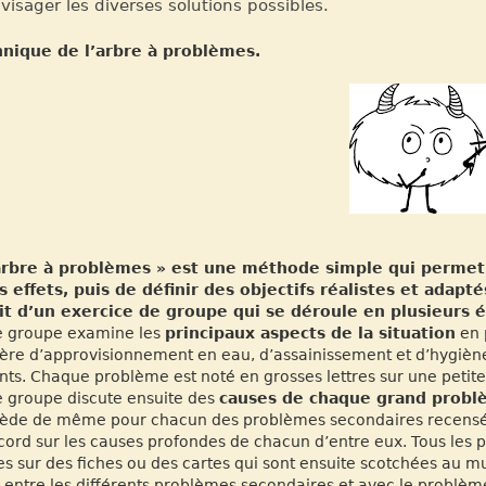
visager les diverses solutions possibles.
hnique de l’arbre à problèmes.
 arbre à problèmes » est une méthode simple qui permet 
s effets, puis de définir des objectifs réalistes et adapt
it d’un exercice de groupe qui se déroule en plusieurs 
 groupe examine les
principaux aspects de la situation
en p
ère d’approvisionnement en eau, d’assainissement et d’hygiène
ints. Chaque problème est noté en grosses lettres sur une petite f
 groupe discute ensuite des
causes de chaque grand prob
ède de même pour chacun des problèmes secondaires recensés, 
cord sur les causes profondes de chacun d’entre eux. Tous les
res sur des fiches ou des cartes qui sont ensuite scotchées au
s entre les différents problèmes secondaires et avec le problème