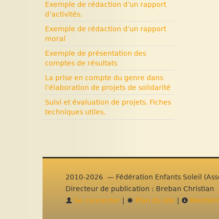
Exemple de rédaction d’un rapport
d’activités.
Exemple de rédaction d’un rapport
moral
Exemple de présentation des
comptes de résultats
La prise en compte du genre dans
l’élaboration de projets de solidarité
Suivi et évaluation de projets. Fiches
techniques utiles.
2010-2026 — Fédération Enfants Soleil (Asso
Directeur de publication : Breban Christian
Se connecter
|
Plan du site
|
Mentions