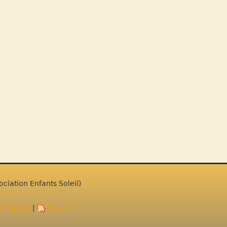
ciation Enfants Soleil)
 légales
|
RSS 2.0