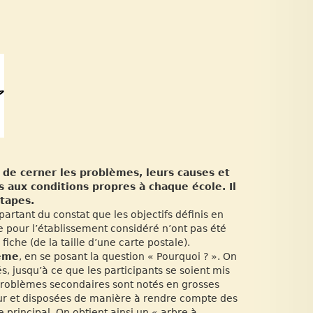
de cerner les problèmes, leurs causes et
és aux conditions propres à chaque école. Il
étapes.
artant du constat que les objectifs définis en
 pour l’établissement considéré n’ont pas été
iche (de la taille d’une carte postale).
lème
, en se posant la question « Pourquoi ? ». On
jusqu’à ce que les participants se soient mis
 problèmes secondaires sont notés en grosses
 mur et disposées de manière à rendre compte des
 principal. On obtient ainsi un « arbre à