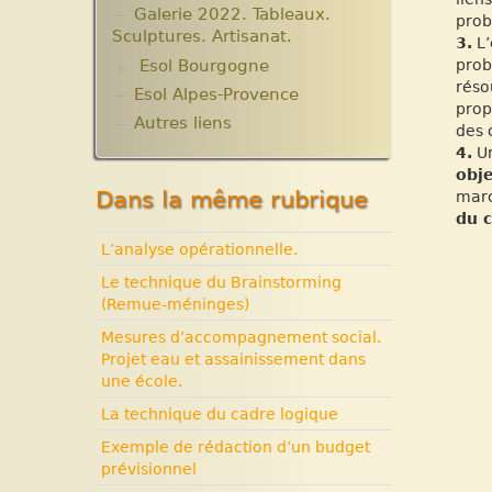
Galerie 2022. Tableaux.
prob
Sculptures. Artisanat.
3.
L’
Esol Bourgogne
prob
réso
Esol Alpes-Provence
ACTUALITES
prop
Archives
Autres liens
des 
Expositions, manifestations
4.
Un
Nouvelle rubrique N° 53
obje
Dans la même rubrique
marc
du c
L’analyse opérationnelle.
Le technique du Brainstorming
(Remue-méninges)
Mesures d’accompagnement social.
Projet eau et assainissement dans
une école.
La technique du cadre logique
Exemple de rédaction d’un budget
prévisionnel