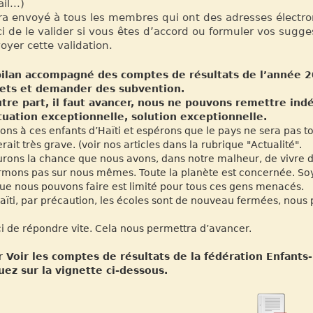
il...)
era envoyé à tous les membres qui ont des adresses électro
i de le valider si vous êtes d’accord ou formuler vos sugge
oyer cette validation.
bilan accompagné des comptes de résultats de l’année 2
jets et demander des subvention.
tre part, il faut avancer, nous ne pouvons remettre ind
tuation exceptionnelle, solution exceptionnelle.
ons à ces enfants d’Haïti et espérons que le pays ne sera pas t
erait très grave. (voir nos articles dans la rubrique "Actualité".
rons la chance que nous avons, dans notre malheur, de vivre da
rmons pas sur nous mêmes. Toute la planète est concernée. Soy
ue nous pouvons faire est limité pour tous ces gens menacés.
aïti, par précaution, les écoles sont de nouveau fermées, nou
i de répondre vite. Cela nous permettra d’avancer.
 Voir les comptes de résultats de la fédération Enfants
uez sur la vignette ci-dessous.