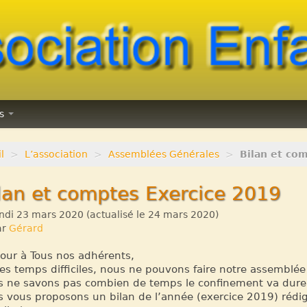
ns
l
>
L’association
>
Assemblées Générales
>
Bilan et co
lan et comptes Exercice 2019
ndi 23 mars 2020
(actualisé le
24 mars 2020
)
ar
Gérard
our à Tous nos adhérents,
es temps difficiles, nous ne pouvons faire notre assemblée
 ne savons pas combien de temps le confinement va dure
 vous proposons un bilan de l’année (exercice 2019) rédigé