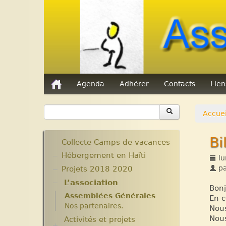
Agenda
Adhérer
Contacts
Lie
Accuei
Bi
Collecte Camps de vacances
Hébergement en Haïti
lu
p
Projets 2018 2020
L’association
Bonj
Assemblées Générales
En c
Nos partenaires.
Nous
Nous
Activités et projets