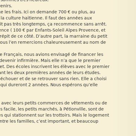
enirs.
e les frais. Ici on demande 700 € ou plus, au
 culture haïtienne. Il faut des années aux
vit pas très longtemps, ça recommence sans arrêt.
nce ( 100 € par Enfants-Soleil Alpes Provence, et
 répit de ce côté. D’autre part, la marraine du petit
t nous l’en remercions chaleureusement au nom de
e Français, nous avions envisagé de financer les
devenir infirmière. Mais elle n’a que le premier
et. Des écoles inscrivent les élèves avec le premier
rant les deux premières années de leurs études.
chouer et de se retrouver sans rien. Elle a choisi
 qui dureront 2 années. Nous espérons qu’elle
in avec leurs petits commerces de vêtements ou de
 facile, les petits marchés, à Pétionville, sont de
s qui stationnent sur les trottoirs. Mais le logement
entre les familles, c’est important, et beaucoup