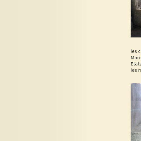
les 
Mari
Etat
les r