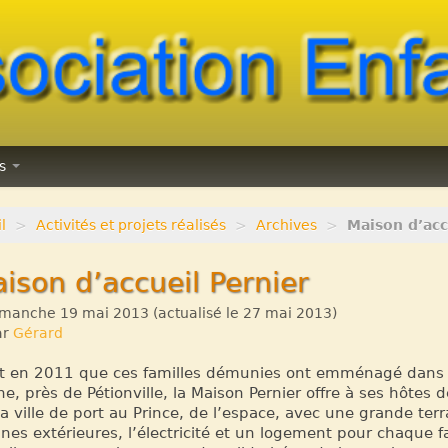
ns
l
>
Activités et projets réalisés
>
Archives
>
Maison d’acc
ison d’accueil Pernier
manche 19 mai 2013
(actualisé le
27 mai 2013
)
ar
Gérard
t en 2011 que ces familles démunies ont emménagé dans la
ine, près de Pétionville, la Maison Pernier offre à ses hôtes
la ville de port au Prince, de l’espace, avec une grande terra
ines extérieures, l’électricité et un logement pour chaque 