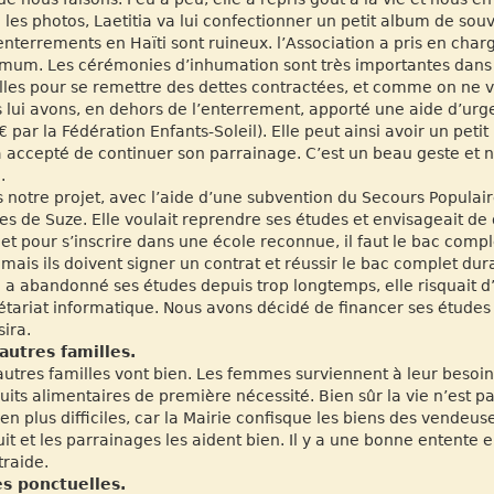
 les photos, Laetitia va lui confectionner un petit album de souv
enterrements en Haïti sont ruineux. l’Association a pris en charg
mum. Les cérémonies d’inhumation sont très importantes dans la
lles pour se remettre des dettes contractées, et comme on ne 
 lui avons, en dehors de l’enterrement, apporté une aide d’urge
€ par la Fédération Enfants-Soleil). Elle peut ainsi avoir un petit
a accepté de continuer son parrainage. C’est un beau geste e
.
 notre projet, avec l’aide d’une subvention du Secours Populair
es de Suze. Elle voulait reprendre ses études et envisageait de 
 et pour s’inscrire dans une école reconnue, il faut le bac compl
 mais ils doivent signer un contrat et réussir le bac complet du
 a abandonné ses études depuis trop longtemps, elle risquait d’é
étariat informatique. Nous avons décidé de financer ses études
sira.
autres familles.
autres familles vont bien. Les femmes surviennent à leur beso
uits alimentaires de première nécessité. Bien sûr la vie n’est pas
 en plus difficiles, car la Mairie confisque les biens des vendeuse
uit et les parrainages les aident bien. Il y a une bonne entente 
traide.
s ponctuelles.