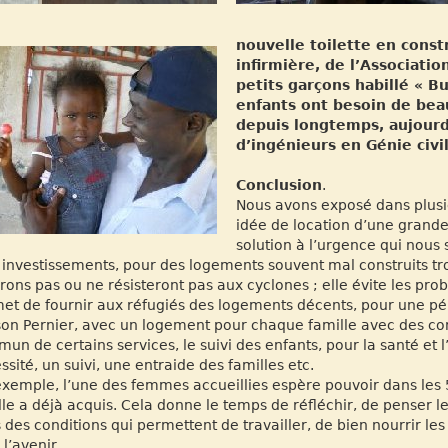
nouvelle toilette en const
infirmière, de l’Associati
petits garçons habillé « Bu
enfants ont besoin de bea
depuis longtemps, aujour
d’ingénieurs en Génie civi
Conclusion
.
Nous avons exposé dans plusi
idée de location d’une grande
solution à l’urgence qui nous
 investissements, pour des logements souvent mal construits trop
rons pas ou ne résisteront pas aux cyclones ; elle évite les prob
et de fournir aux réfugiés des logements décents, pour une pé
on Pernier, avec un logement pour chaque famille avec des condi
un de certains services, le suivi des enfants, pour la santé et 
ssité, un suivi, une entraide des familles etc.
exemple, l’une des femmes accueillies espère pouvoir dans les 5
lle a déjà acquis. Cela donne le temps de réfléchir, de penser 
 des conditions qui permettent de travailler, de bien nourrir l
 l’avenir.