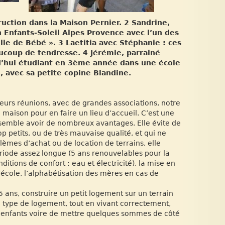
ruction dans la Maison Pernier. 2 Sandrine,
on Enfants-Soleil Alpes Provence avec l’un des
lle de Bébé ». 3 Laetitia avec Stéphanie : ces
ucoup de tendresse. 4 Jérémie, parrainé
d’hui étudiant en 3ème année dans une école
l, avec sa petite copine Blandine.
eurs réunions, avec de grandes associations, notre
 maison pour en faire un lieu d’accueil. C’est une
 semble avoir de nombreux avantages. Elle évite de
 petits, ou de très mauvaise qualité, et qui ne
lèmes d’achat ou de location de terrains, elle
riode assez longue (5 ans renouvelables pour la
tions de confort : eau et électricité), la mise en
l’école, l’alphabétisation des mères en cas de
 ans, construire un petit logement sur un terrain
le type de logement, tout en vivant correctement,
es enfants voire de mettre quelques sommes de côté