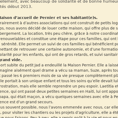
ellement, avec beaucoup de solidarité et de bonne humeur.
tés début 2013.
aison d’accueil de Pernier et ses habitant(e)s.
rairement à d’autres associations qui ont construit de petits lo
s, nous avons décidé de louer cette maison, qui offre plus de s
bergement. La location, très peu chère, grâce à notre coordinat
renouvelables et constitue une étape pour ces familles, qui ont 
 sérénité. Elle permet un suivi de ces familles qui bénéficient po
ettant de retrouver une certaine autonomie, et d’une formatio
olarité pour les enfants, qui ont de gros retards, et suivi sanitair
grand vide.
ort subite du petit Jad a endeuillé la Maison Pernier. Elle a lais
magine aisément quel drame a vécu sa maman, Suze, après tous 
t passé les 6 premiers mois de sa vie presque complètement plâ
lle portait à son unique enfant et tous les soins qu’elle devait 
rostration, mais elle semble reprendre un peu espoir. Laetitia et
ence, qui ont passé deux petites semaines en Haïti, lui ont appo
papa, qui était maçon, a vécu quelques semaines avec elle à P
ence est d’un grand secours.
lus souvent possible, nous l’avons emmenée avec nous, car elle 
, pour visiter les chantiers ou les projets d’agriculture, elle a
ue nous faisons. Peu à peu, elle a repris goût à la vie et nous 