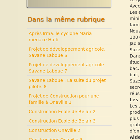
Solidarité internationale.
Expositions, manifestations
Avec
Autour d’Haïti.
Nouvelle rubrique N° 53
Les 
Documentaires à voir. Les
Dans la même rubrique
mini
années terribles. Cité
fami
Soleil.
Nous
Après Irma, le cyclone Maria
Histoire d’Haïti. Histoire et
100 
menace Haïti
Vaudou.
Jad 
Projet de développement agricole.
Suze
Savane Laboue 6
Dans
étud
Projet de developpement agricole
bac,
Savane Laboue 7
bac,
Savane Laboue : La suite du projet
Suze
pilote. 8
secr
réus
Projet de Construction pour une
Les 
famille à Onaville 1
Les 
Construction Ecole de Belair 2
prod
plus
Construction Ecole de Belair 3
grat
Construction Onaville 2
d’en
Aide
Constructions Onaville 3