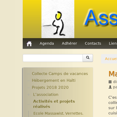
Agenda
Adhérer
Contacts
Lie
Accuei
Ma
Collecte Camps de vacances
Hébergement en Haïti
di
p
Projets 2018 2020
L’association
C’es
Activités et projets
Assemblées Générales
coll
réalisés
Nos partenaires.
sur 
cuis
Ecole Massawist. Verrettes.