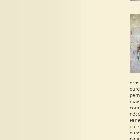
gros
dure
perm
mais
comm
néce
Par 
qu’e
dans
pour