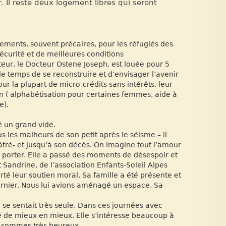
 Il reste deux logement libres qui seront
gements, souvent précaires, pour les réfugiés des
écurité et de meilleures conditions
eur, le Docteur Ostene Joseph, est louée pour 5
le temps de se reconstruire et d’envisager l’avenir
ur la plupart de micro-crédits sans intérêts, leur
n ( alphabétisation pour certaines femmes, aide à
e).
sé un grand vide.
les malheurs de son petit après le séisme – il
tré- et jusqu’à son décès. On imagine tout l’amour
lui porter. Elle a passé des moments de désespoir et
 Sandrine, de l’association Enfants-Soleil Alpes
rté leur soutien moral. Sa famille a été présente et
ernier. Nous lui avions aménagé un espace. Sa
se sentait très seule. Dans ces journées avec
 été de mieux en mieux. Elle s’intéresse beaucoup à
en sommes très heureux.