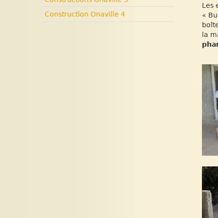
Les 
Construction Onaville 4
« Bu
boît
la m
phar