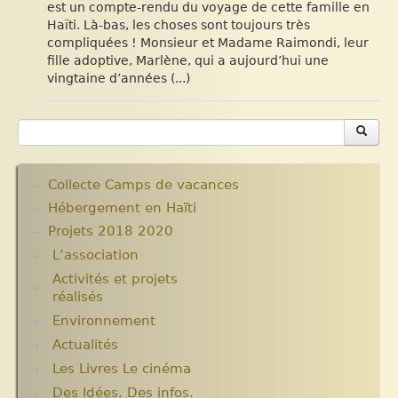
est un compte-rendu du voyage de cette famille en
Haïti. Là-bas, les choses sont toujours très
compliquées ! Monsieur et Madame Raimondi, leur
fille adoptive, Marlène, qui a aujourd’hui une
vingtaine d’années (...)
Collecte Camps de vacances
Hébergement en Haïti
Projets 2018 2020
L’association
Activités et projets
Assemblées Générales
réalisés
Nos partenaires.
Environnement
Ecole Massawist. Verrettes. Agrandissement et
modernisation.
Actualités
Plantes pour Haïti
Expositions
Solidarité et environnement
Les Livres Le cinéma
Chroniques du séjour Août 2017
Archives
Chroniques du séjour Juillet 2016
Aide en nature : Containers
Des Idées. Des infos.
Critiques et notes de lecture