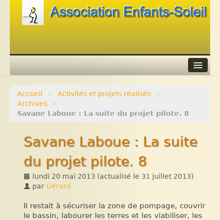
Accueil
>
Activités et projets réalisés
>
Agenda
Archives
>
Savane Laboue : La suite du projet pilote. 8
Adhérer
Savane Laboue : La suite
Contacts
du projet pilote. 8
Liens
lundi 20 mai 2013
(actualisé le
31 juillet 2013
)
par
Gérard
Il restait à sécuriser la zone de pompage, couvrir
le bassin, labourer les terres et les viabiliser, les