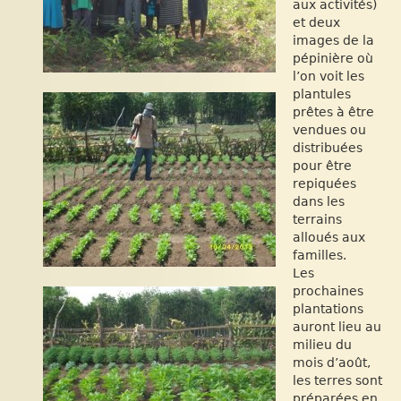
aux activités)
et deux
images de la
pépinière où
l’on voit les
plantules
prêtes à être
vendues ou
distribuées
pour être
repiquées
dans les
terrains
alloués aux
familles.
Les
prochaines
plantations
auront lieu au
milieu du
mois d’août,
les terres sont
préparées en