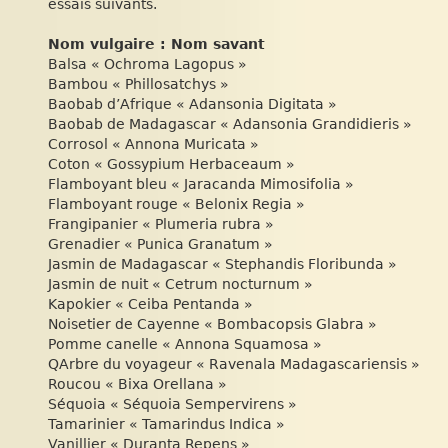
essais suivants.
Nom vulgaire : Nom savant
Balsa « Ochroma Lagopus »
Bambou « Phillosatchys »
Baobab d’Afrique « Adansonia Digitata »
Baobab de Madagascar « Adansonia Grandidieris »
Corrosol « Annona Muricata »
Coton « Gossypium Herbaceaum »
Flamboyant bleu « Jaracanda Mimosifolia »
Flamboyant rouge « Belonix Regia »
Frangipanier « Plumeria rubra »
Grenadier « Punica Granatum »
Jasmin de Madagascar « Stephandis Floribunda »
Jasmin de nuit « Cetrum nocturnum »
Kapokier « Ceiba Pentanda »
Noisetier de Cayenne « Bombacopsis Glabra »
Pomme canelle « Annona Squamosa »
QArbre du voyageur « Ravenala Madagascariensis »
Roucou « Bixa Orellana »
Séquoia « Séquoia Sempervirens »
Tamarinier « Tamarindus Indica »
Vanillier « Duranta Repens »