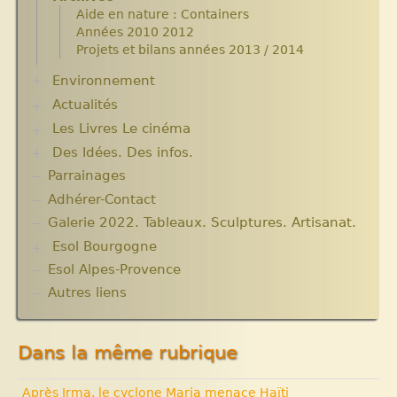
Aide en nature : Containers
Années 2010 2012
Projets et bilans années 2013 / 2014
Environnement
Actualités
Plantes pour Haïti
Solidarité et environnement
Les Livres Le cinéma
Chroniques du séjour Août 2017
Chroniques du séjour Juillet 2016
Des Idées. Des infos.
Critiques et notes de lecture
Chroniques du Voyage Février Mars 2017
Parrainages
Changer le monde. Réflexions sur l’aide
Les micro-crédits
internationale. 5 articles
Adhérer-Contact
Informations techniques et administratives
Galerie 2022. Tableaux. Sculptures. Artisanat.
Lutter contre l’extrême pauvreté. Victimes et
Esol Bourgogne
acteurs.10 articles.
Solidarité internationale. Autour d’Haïti.
Esol Alpes-Provence
ACTUALITES
Documentaires à voir. Les années terribles.
Archives
Autres liens
Cité Soleil.
Expositions, manifestations
Histoire d’Haïti. Histoire et Vaudou.
Nouvelle rubrique N° 53
Dans la même rubrique
Après Irma, le cyclone Maria menace Haïti