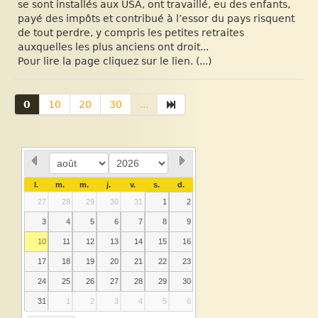
se sont installés aux USA, ont travaillé, eu des enfants,
payé des impôts et contribué à l’essor du pays risquent
de tout perdre, y compris les petites retraites
auxquelles les plus anciens ont droit...
Pour lire la page cliquez sur le lien. (...)
0
10
20
30
...
l.
m.
m.
j.
v.
s.
d.
27
28
29
30
31
1
2
3
4
5
6
7
8
9
10
11
12
13
14
15
16
17
18
19
20
21
22
23
24
25
26
27
28
29
30
31
1
2
3
4
5
6