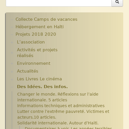
Collecte Camps de vacances
Hébergement en Haïti
Projets 2018 2020
L’association
Activités et projets
Assemblées Générales
réalisés
Nos partenaires.
Environnement
Ecole Massawist. Verrettes. Agrandissement et
modernisation.
Actualités
Plantes pour Haïti
Expositions
Solidarité et environnement
Les Livres Le cinéma
Chroniques du séjour Août 2017
Archives
Chroniques du séjour Juillet 2016
Aide en nature : Containers
Des Idées. Des infos.
Critiques et notes de lecture
Chroniques du Voyage Février Mars 2017
Années 2010 2012
Changer le monde. Réflexions sur l’aide
Les micro-crédits
Projets et bilans années 2013 / 2014
internationale. 5 articles
Informations techniques et administratives
Lutter contre l’extrême pauvreté. Victimes et
acteurs.10 articles.
Solidarité internationale. Autour d’Haïti.
Documentaires à voir. Les années terribles.