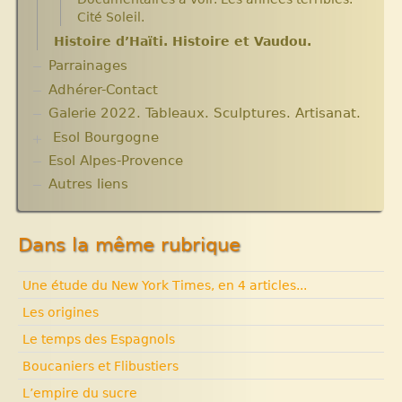
Cité Soleil.
Histoire d’Haïti. Histoire et Vaudou.
Parrainages
Adhérer-Contact
Galerie 2022. Tableaux. Sculptures. Artisanat.
Esol Bourgogne
Esol Alpes-Provence
ACTUALITES
Archives
Autres liens
Expositions, manifestations
Nouvelle rubrique N° 53
Dans la même rubrique
Une étude du New York Times, en 4 articles...
Les origines
Le temps des Espagnols
Boucaniers et Flibustiers
L’empire du sucre