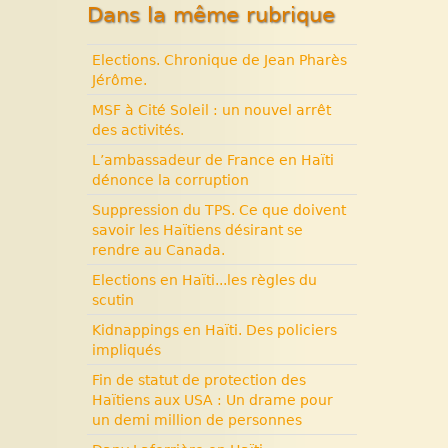
Dans la même rubrique
années terribles. Cité
Soleil.
Elections. Chronique de Jean Pharès
Histoire d’Haïti. Histoire et
Jérôme.
Vaudou.
MSF à Cité Soleil : un nouvel arrêt
des activités.
L’ambassadeur de France en Haïti
dénonce la corruption
Suppression du TPS. Ce que doivent
savoir les Haïtiens désirant se
rendre au Canada.
Elections en Haïti...les règles du
scutin
Kidnappings en Haïti. Des policiers
impliqués
Fin de statut de protection des
Haïtiens aux USA : Un drame pour
un demi million de personnes