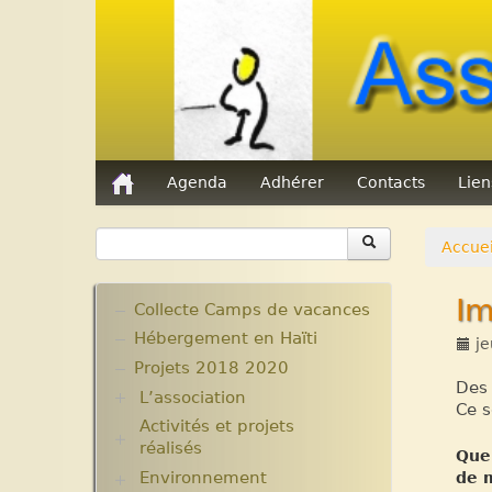
Agenda
Adhérer
Contacts
Lie
Accuei
Im
Collecte Camps de vacances
Hébergement en Haïti
je
Projets 2018 2020
Des 
L’association
Ce s
Activités et projets
Assemblées Générales
réalisés
Nos partenaires.
Que 
Environnement
Ecole Massawist. Verrettes.
de m