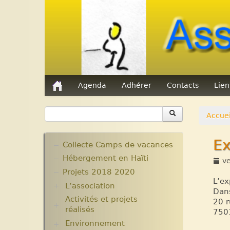
Agenda
Adhérer
Contacts
Lie
Accuei
Ex
Collecte Camps de vacances
Hébergement en Haïti
ve
Projets 2018 2020
L’ex
L’association
Dans
Activités et projets
Assemblées Générales
20 r
réalisés
Nos partenaires.
7501
Environnement
Ecole Massawist. Verrettes.