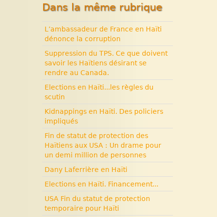
Dans la même rubrique
années terribles. Cité
Soleil.
L’ambassadeur de France en Haïti
Histoire d’Haïti. Histoire et
dénonce la corruption
Vaudou.
Suppression du TPS. Ce que doivent
savoir les Haïtiens désirant se
rendre au Canada.
Elections en Haïti...les règles du
scutin
Kidnappings en Haïti. Des policiers
impliqués
Fin de statut de protection des
Haïtiens aux USA : Un drame pour
un demi million de personnes
Dany Laferrière en Haïti
Elections en Haïti. Financement...
USA Fin du statut de protection
temporaire pour Haïti