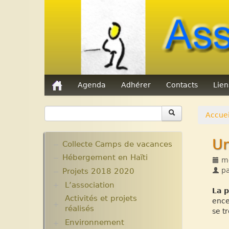
Agenda
Adhérer
Contacts
Lie
Accuei
Un
Collecte Camps de vacances
Hébergement en Haïti
me
p
Projets 2018 2020
L’association
La p
Activités et projets
Assemblées Générales
ence
réalisés
Nos partenaires.
se t
Environnement
Ecole Massawist. Verrettes.