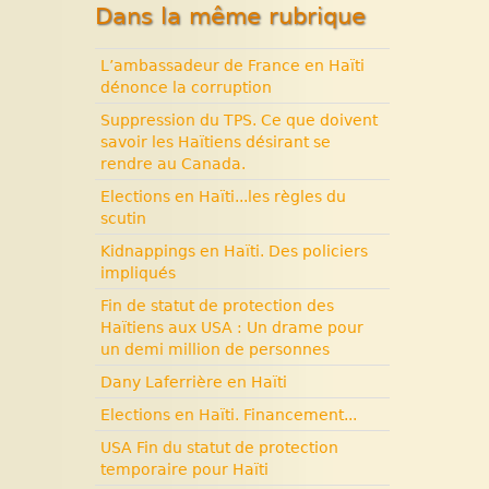
Dans la même rubrique
années terribles. Cité
Soleil.
L’ambassadeur de France en Haïti
Histoire d’Haïti. Histoire et
dénonce la corruption
Vaudou.
Suppression du TPS. Ce que doivent
savoir les Haïtiens désirant se
rendre au Canada.
Elections en Haïti...les règles du
scutin
Kidnappings en Haïti. Des policiers
impliqués
Fin de statut de protection des
Haïtiens aux USA : Un drame pour
un demi million de personnes
Dany Laferrière en Haïti
Elections en Haïti. Financement...
USA Fin du statut de protection
temporaire pour Haïti