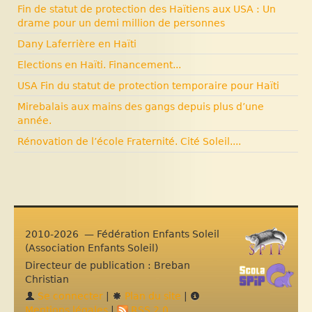
Fin de statut de protection des Haïtiens aux USA : Un
drame pour un demi million de personnes
Dany Laferrière en Haïti
Elections en Haïti. Financement...
USA Fin du statut de protection temporaire pour Haïti
Mirebalais aux mains des gangs depuis plus d’une
année.
Rénovation de l’école Fraternité. Cité Soleil....
2010-2026 — Fédération Enfants Soleil
(Association Enfants Soleil)
Directeur de publication : Breban
Christian
Se connecter
|
Plan du site
|
Mentions légales
|
RSS 2.0