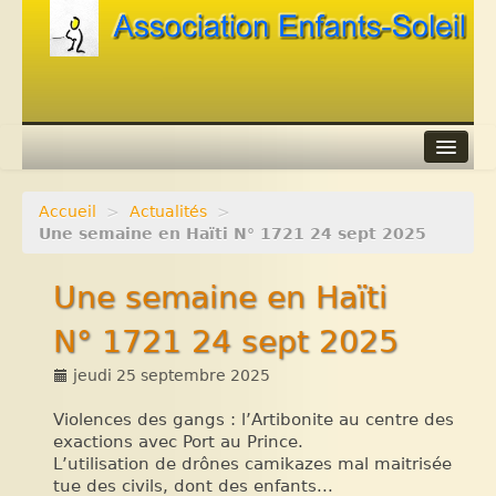
Accueil
>
Actualités
>
Agenda
Une semaine en Haïti N° 1721 24 sept 2025
Adhérer
Une semaine en Haïti
Contacts
N° 1721 24 sept 2025
Liens
jeudi 25 septembre 2025
Violences des gangs : l’Artibonite au centre des
exactions avec Port au Prince.
L’utilisation de drônes camikazes mal maitrisée
tue des civils, dont des enfants...