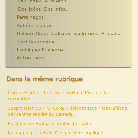
Les Livres Le cinéma
Des Idées. Des infos.
Critiques et notes de lecture
Parrainages
Changer le monde. Réflexions sur l’aide
internationale. 5 articles
Adhérer-Contact
Informations techniques et administratives
Galerie 2022. Tableaux. Sculptures. Artisanat.
Lutter contre l’extrême pauvreté. Victimes et
Esol Bourgogne
acteurs.10 articles.
Solidarité internationale. Autour d’Haïti.
Esol Alpes-Provence
ACTUALITES
Documentaires à voir. Les années terribles.
Archives
Autres liens
Cité Soleil.
Expositions, manifestations
Histoire d’Haïti. Histoire et Vaudou.
Nouvelle rubrique N° 53
Dans la même rubrique
L’ambassadeur de France en Haïti dénonce la
corruption
Suppression du TPS. Ce que doivent savoir les Haïtiens
désirant se rendre au Canada.
Elections en Haïti...les règles du scutin
Kidnappings en Haïti. Des policiers impliqués