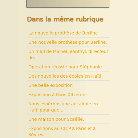
Solidarité internationale.
Expositions, manifestations
Autour d’Haïti.
Nouvelle rubrique N° 53
Documentaires à voir. Les
Dans la même rubrique
années terribles. Cité
Soleil.
La nouvelle prothèse de Berline
Histoire d’Haïti. Histoire et
Vaudou.
Une nouvelle prothèse pour Berline.
Un mail de Michel Jeanthyl, directeur
de...
Opération réussie pour Stéphanie
Des nouvelles des écoles en Haïti
Une belle exposition
Exposition à Paris XII ième
Nous espérons une accalmie en
Haïti pour que...
Une maison pour Scaëlle.
Expositions au CICP à Paris et à
Sèvres.