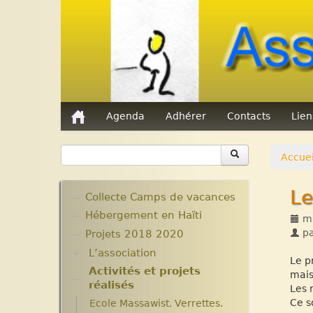
Agenda
Adhérer
Contacts
Lie
Accuei
Le
Collecte Camps de vacances
Hébergement en Haïti
ma
p
Projets 2018 2020
L’association
Le p
Activités et projets
Assemblées Générales
mais
réalisés
Nos partenaires.
Les 
Ce s
Ecole Massawist. Verrettes.