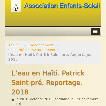
Accueil
>
Environnement
>
Agenda
Solidarité et environnement
>
L’eau en Haïti. Patrick Saint-pré. Reportage.
Adhérer
2018
Contacts
L’eau en Haïti. Patrick
Liens
Saint-pré. Reportage.
2018
jeudi 31 octobre 2019
(actualisé le
1er novembre
2019
)