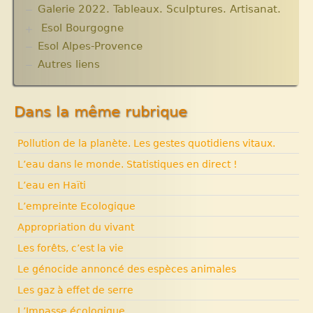
Informations techniques et administratives
Galerie 2022. Tableaux. Sculptures. Artisanat.
Lutter contre l’extrême pauvreté. Victimes et
Esol Bourgogne
acteurs.10 articles.
Solidarité internationale. Autour d’Haïti.
Esol Alpes-Provence
ACTUALITES
Documentaires à voir. Les années terribles.
Archives
Autres liens
Cité Soleil.
Expositions, manifestations
Histoire d’Haïti. Histoire et Vaudou.
Nouvelle rubrique N° 53
Dans la même rubrique
Pollution de la planète. Les gestes quotidiens vitaux.
L’eau dans le monde. Statistiques en direct !
L’eau en Haïti
L’empreinte Ecologique
Appropriation du vivant
Les forêts, c’est la vie
Le génocide annoncé des espèces animales
Les gaz à effet de serre
L’Impasse écologique