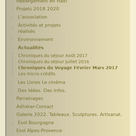
Hébergement en Haïti
Projets 2018 2020
L’association
Activités et projets
Assemblées Générales
réalisés
Nos partenaires.
Environnement
Ecole Massawist. Verrettes. Agrandissement et
modernisation.
Actualités
Plantes pour Haïti
Expositions
Solidarité et environnement
Chroniques du séjour Août 2017
Archives
Chroniques du séjour Juillet 2016
Aide en nature : Containers
Chroniques du Voyage Février Mars 2017
Années 2010 2012
Les micro-crédits
Projets et bilans années 2013 / 2014
Les Livres Le cinéma
Des Idées. Des infos.
Critiques et notes de lecture
Parrainages
Changer le monde. Réflexions sur l’aide
internationale. 5 articles
Adhérer-Contact
Informations techniques et administratives
Galerie 2022. Tableaux. Sculptures. Artisanat.
Lutter contre l’extrême pauvreté. Victimes et
Esol Bourgogne
acteurs.10 articles.
Solidarité internationale. Autour d’Haïti.
Esol Alpes-Provence
ACTUALITES
Documentaires à voir. Les années terribles.