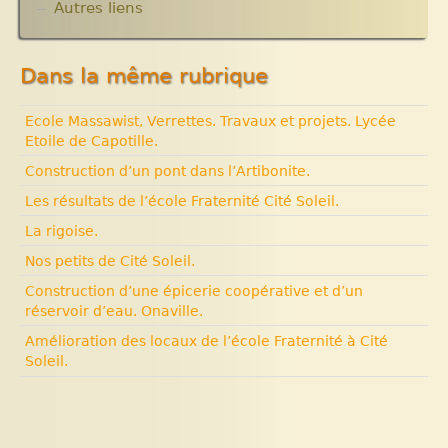
Archives
Autres liens
Cité Soleil.
Expositions, manifestations
Histoire d’Haïti. Histoire et Vaudou.
Nouvelle rubrique N° 53
Dans la même rubrique
Ecole Massawist, Verrettes. Travaux et projets. Lycée
Etoile de Capotille.
Construction d’un pont dans l’Artibonite.
Les résultats de l’école Fraternité Cité Soleil.
La rigoise.
Nos petits de Cité Soleil.
Construction d’une épicerie coopérative et d’un
réservoir d’eau. Onaville.
Amélioration des locaux de l’école Fraternité à Cité
Soleil.