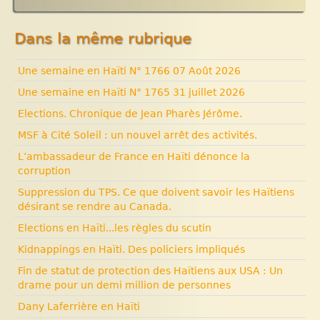
Expositions, manifestations
Histoire d’Haïti. Histoire et Vaudou.
Nouvelle rubrique N° 53
Dans la même rubrique
Une semaine en Haïti N° 1766 07 Août 2026
Une semaine en Haïti N° 1765 31 juillet 2026
Elections. Chronique de Jean Pharès Jérôme.
MSF à Cité Soleil : un nouvel arrêt des activités.
L’ambassadeur de France en Haïti dénonce la
corruption
Suppression du TPS. Ce que doivent savoir les Haïtiens
désirant se rendre au Canada.
Elections en Haïti...les règles du scutin
Kidnappings en Haïti. Des policiers impliqués
Fin de statut de protection des Haïtiens aux USA : Un
drame pour un demi million de personnes
Dany Laferrière en Haïti