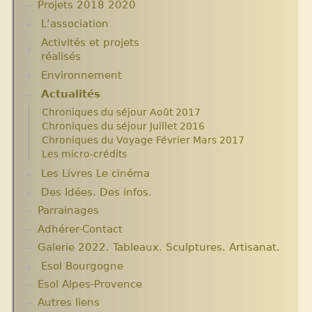
Projets 2018 2020
L’association
Activités et projets
Assemblées Générales
réalisés
Nos partenaires.
Environnement
Ecole Massawist. Verrettes. Agrandissement et
modernisation.
Actualités
Plantes pour Haïti
Expositions
Solidarité et environnement
Chroniques du séjour Août 2017
Archives
Chroniques du séjour Juillet 2016
Aide en nature : Containers
Chroniques du Voyage Février Mars 2017
Années 2010 2012
Les micro-crédits
Projets et bilans années 2013 / 2014
Les Livres Le cinéma
Des Idées. Des infos.
Critiques et notes de lecture
Parrainages
Changer le monde. Réflexions sur l’aide
internationale. 5 articles
Adhérer-Contact
Informations techniques et administratives
Galerie 2022. Tableaux. Sculptures. Artisanat.
Lutter contre l’extrême pauvreté. Victimes et
Esol Bourgogne
acteurs.10 articles.
Solidarité internationale. Autour d’Haïti.
Esol Alpes-Provence
ACTUALITES
Documentaires à voir. Les années terribles.
Archives
Autres liens
Cité Soleil.