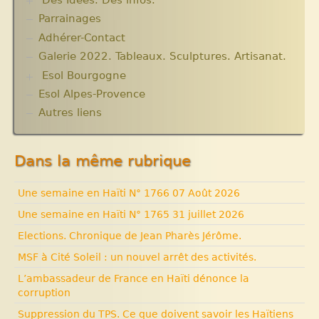
Des Idées. Des infos.
Parrainages
Changer le monde. Réflexions sur l’aide
internationale. 5 articles
Adhérer-Contact
Informations techniques et administratives
Galerie 2022. Tableaux. Sculptures. Artisanat.
Lutter contre l’extrême pauvreté. Victimes et
Esol Bourgogne
acteurs.10 articles.
Solidarité internationale. Autour d’Haïti.
Esol Alpes-Provence
ACTUALITES
Documentaires à voir. Les années terribles.
Archives
Autres liens
Cité Soleil.
Expositions, manifestations
Histoire d’Haïti. Histoire et Vaudou.
Nouvelle rubrique N° 53
Dans la même rubrique
Une semaine en Haïti N° 1766 07 Août 2026
Une semaine en Haïti N° 1765 31 juillet 2026
Elections. Chronique de Jean Pharès Jérôme.
MSF à Cité Soleil : un nouvel arrêt des activités.
L’ambassadeur de France en Haïti dénonce la
corruption
Suppression du TPS. Ce que doivent savoir les Haïtiens