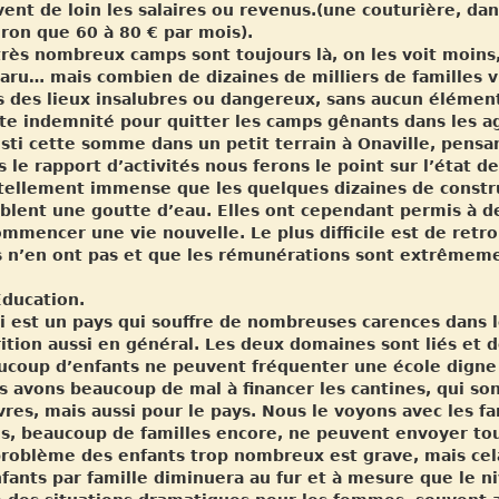
ent de loin les salaires ou revenus.(une couturière, da
ron que 60 à 80 € par mois).
rès nombreux camps sont toujours là, on les voit moins, 
aru… mais combien de dizaines de milliers de familles 
 des lieux insalubres ou dangereux, sans aucun élément
ite indemnité pour quitter les camps gênants dans les 
sti cette somme dans un petit terrain à Onaville, pensan
 le rapport d’activités nous ferons le point sur l’état 
 tellement immense que les quelques dizaines de constr
lent une goutte d’eau. Elles ont cependant permis à des
mmencer une vie nouvelle. Le plus difficile est de retr
s n’en ont pas et que les rémunérations sont extrêmeme
Education.
i est un pays qui souffre de nombreuses carences dans l
ition aussi en général. Les deux domaines sont liés et 
ucoup d’enfants ne peuvent fréquenter une école digne 
 avons beaucoup de mal à financer les cantines, qui sont
res, mais aussi pour le pays. Nous le voyons avec les fa
s, beaucoup de familles encore, ne peuvent envoyer tous
problème des enfants trop nombreux est grave, mais cela
fants par famille diminuera au fur et à mesure que le 