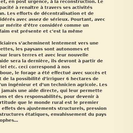
et, en post urgence, à la reconstruction. Le
cité à renaître à travers ses activités
n. Les efforts de décentralisation et de
dérés avec assez de sérieux. Pourtant, avec
teur mérite d’être considéré comme un
a faim est présente et c’est la même
éficiaires s’acheminent lentement vers une
rrettes, les paysans sont autonomes et
sur leurs terres et avec leur nouvelle
aide sera la dernière, ils devront à partir de
iel etc. ceci correspond à nos
aboue, le forage a été effectué avec succès et
 de la possibilité d’irriguer 6 hectares de
d’un ingénieur et d’un technicien agricole. Les
 jamais une aide directe, qui leur permette
ons et des responsabilités, pour devenir à
titude que le monde rural est le premier
 effets des ajustements structurels, pression
 structures étatiques, envahissement du pays
trophes…