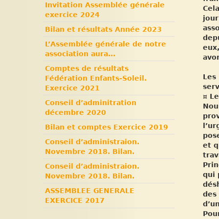
Invitation Assemblée générale
Cela
exercice 2024
jour
asso
Bilan et résultats Année 2023
depu
L’Assemblée générale de notre
eux,
association aura...
avon
Comptes de résultats
Les
Fédération Enfants-Soleil.
serv
Exercice 2021
¤ Le
Conseil d’adminitration
Nous
décembre 2020
prov
l’ur
Bilan et comptes Exercice 2019
pos
Conseil d’administraion.
et q
Novembre 2018. Bilan.
trav
Prin
Conseil d’administraion.
qui 
Novembre 2018. Bilan.
désh
ASSEMBLEE GENERALE
des 
EXERCICE 2017
d’u
Pou