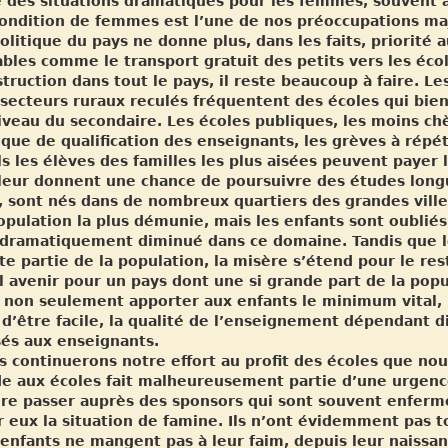
e des situations dramatiques pour les femmes, souvent
condition de femmes est l’une de nos préoccupations ma
olitique du pays ne donne plus, dans les faits, priorité
bles comme le transport gratuit des petits vers les éco
truction dans tout le pays, il reste beaucoup à faire. Le
secteurs ruraux reculés fréquentent des écoles qui bie
iveau du secondaire. Les écoles publiques, les moins ch
ue de qualification des enseignants, les grèves à répé
s les élèves des familles les plus aisées peuvent payer
leur donnent une chance de poursuivre des études longu
, sont nés dans de nombreux quartiers des grandes villes
opulation la plus démunie, mais les enfants sont oubliés
 dramatiquement diminué dans ce domaine. Tandis que le
te partie de la population, la misère s’étend pour le res
 avenir pour un pays dont une si grande part de la popul
t non seulement apporter aux enfants le minimum vital, 
 d’être facile, la qualité de l’enseignement dépendant 
sés aux enseignants.
 continuerons notre effort au profit des écoles que nou
de aux écoles fait malheureusement partie d’une urgenc
ire passer auprès des sponsors qui sont souvent enfermé
r eux la situation de famine. Ils n’ont évidemment pas 
enfants ne mangent pas à leur faim, depuis leur naissan