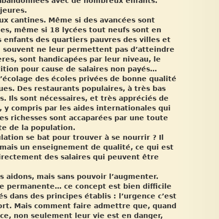
 abandonnées avec de nombreux enfants.
jeures.
 aux cantines. Même si des avancées sont
les, même si 18 lycées tout neufs sont en
s enfants des quartiers pauvres des villes et
n souvent ne leur permettent pas d’atteindre
ères, sont handicapées par leur niveau, le
tition pour cause de salaires non payés…
 l’écolage des écoles privées de bonne qualité
es. Des restaurants populaires, à très bas
. Ils sont nécessaires, et très appréciés de
, y compris par les aides internationales qui
s richesses sont accaparées par une toute
te de la population.
ation se bat pour trouver à se nourrir ? Il
mais un enseignement de qualité, ce qui est
directement des salaires qui peuvent être
s aidons, mais sans pouvoir l’augmenter.
e permanente… ce concept est bien difficile
s dans des principes établis : l’urgence c’est
tort. Mais comment faire admettre que, quand
ce, non seulement leur vie est en danger,