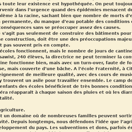
 toute leur existence est hypothéquée. On peut toujours 
ervenir dans l’urgence quand des épidémies menacent des
blème à la racine, sachant bien que nombre de morts d’
m permanente, du manque d’eau potable des conditions 
 conséquences sans se préoccuper assez des causes.
ne s’agit pas seulement de construire des bâtiments po
e construction, doit être une des préoccupations majeur
t pas souvent pris en compte.
écoles fonctionnent, mais le nombre de jours de cantine
awist, 240 élèves, la directrice ne peut terminer la co
ine fonctionne bien, mais avec un turn-over, faute de fo
se, mais couverte d’une bâche. A l’école Fraternité, à Ci
ignement de meilleure qualité, avec des cours de musiqu
y trouvent un asile pour travailler ensemble. Le camp d
enfants des écoles bénéficient de très bonnes conditio
éra réapparaît à chaque saison des pluies et où les dia
alité.
agriculture.
st un domaine où de nombreuses familles peuvent sortir
vité. Depuis longtemps, nous défendons l’idée que l’agric
eloppement du pays. Les subventions et dons, parfois 