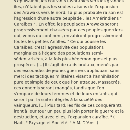
s’épuisaient, les courants favorables vers les grandes
îles, n’étaient pas les seules raisons de l’expansion
des Arawaks vers le nord. La plus probable raison est
l’agression d’une autre peuplade : les Amérindiens "
Caraïbes " . En effet, les peuplades Arawaks seront
progressivement chassées par ces peuples guerriers
qui, venus du continent, envahiront progressivement
toutes les petites Antilles. " Ce qui pousse les
Caraïbes, c’est l’agressivité des populations
marginales à l’égard des populations semi-
sédentarisées, à la fois plus hégémoniques et plus
prospères. […] Il s’agit de raids brutaux, menés par
des escouades de jeunes guerriers appliquant sans
merci des tactiques militaires visant à l’annihilation
pure et simple de ceux que l’on attaque. Massacrés,
ces ennemis seront mangés, tandis que l’on
s’empare de leurs femmes et de leurs enfants, qui
seront par la suite intégrés à la société des
vainqueurs. […] Plus tard, les fils de ces conquérants
iront à leur tour un peu plus loin porter la guerre et la
destruction, et avec elles, l’expansion caraïbe. " (
Haïti, " Paysage et Société. " A.M. D’Ans .)