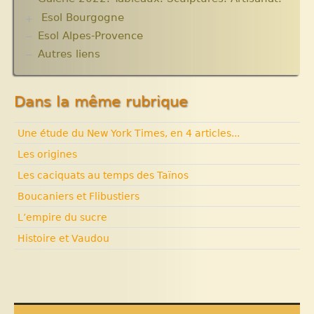
Esol Bourgogne
Esol Alpes-Provence
ACTUALITES
Archives
Autres liens
Expositions, manifestations
Nouvelle rubrique N° 53
Dans la même rubrique
Une étude du New York Times, en 4 articles...
Les origines
Les caciquats au temps des Taïnos
Boucaniers et Flibustiers
L’empire du sucre
Histoire et Vaudou