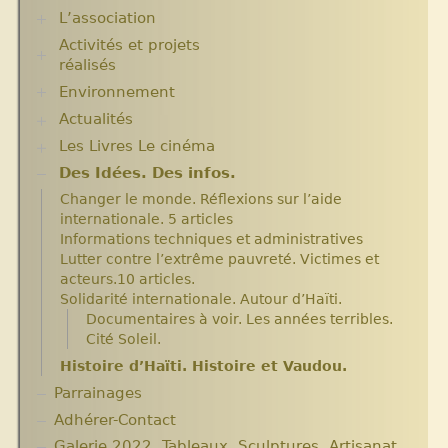
L’association
Activités et projets
Assemblées Générales
réalisés
Nos partenaires.
Environnement
Ecole Massawist. Verrettes. Agrandissement et
modernisation.
Actualités
Plantes pour Haïti
Expositions
Solidarité et environnement
Les Livres Le cinéma
Chroniques du séjour Août 2017
Archives
Chroniques du séjour Juillet 2016
Aide en nature : Containers
Des Idées. Des infos.
Critiques et notes de lecture
Chroniques du Voyage Février Mars 2017
Années 2010 2012
Changer le monde. Réflexions sur l’aide
Les micro-crédits
Projets et bilans années 2013 / 2014
internationale. 5 articles
Informations techniques et administratives
Lutter contre l’extrême pauvreté. Victimes et
acteurs.10 articles.
Solidarité internationale. Autour d’Haïti.
Documentaires à voir. Les années terribles.
Cité Soleil.
Histoire d’Haïti. Histoire et Vaudou.
Parrainages
Adhérer-Contact
Galerie 2022. Tableaux. Sculptures. Artisanat.