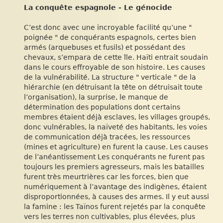
La conquête espagnole - Le génocide
C’est donc avec une incroyable facilité qu’une "
poignée " de conquérants espagnols, certes bien
armés (arquebuses et fusils) et possédant des
chevaux, s’empara de cette île. Haïti entrait soudain
dans le cours effroyable de son histoire. Les causes
de la vulnérabilité. La structure " verticale " de la
hiérarchie (en détruisant la tête on détruisait toute
l’organisation), la surprise, le manque de
détermination des populations dont certains
membres étaient déjà esclaves, les villages groupés,
donc vulnérables, la naïveté des habitants, les voies
de communication déjà tracées, les ressources
(mines et agriculture) en furent la cause. Les causes
de l’anéantissement Les conquérants ne furent pas
toujours les premiers agresseurs, mais les batailles
furent très meurtrières car les forces, bien que
numériquement à l’avantage des indigènes, étaient
disproportionnées, à causes des armes. Il y eut aussi
la famine : les Taïnos furent rejetés par la conquête
vers les terres non cultivables, plus élevées, plus