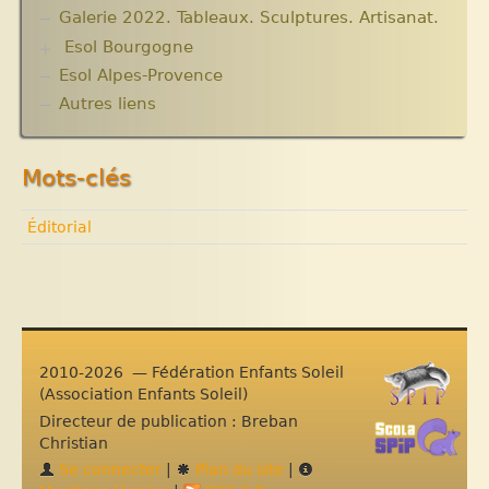
Informations techniques et administratives
Galerie 2022. Tableaux. Sculptures. Artisanat.
Lutter contre l’extrême pauvreté. Victimes et
Esol Bourgogne
acteurs.10 articles.
Solidarité internationale. Autour d’Haïti.
Esol Alpes-Provence
ACTUALITES
Documentaires à voir. Les années terribles.
Archives
Autres liens
Cité Soleil.
Expositions, manifestations
Histoire d’Haïti. Histoire et Vaudou.
Nouvelle rubrique N° 53
Mots-clés
Éditorial
2010-2026 — Fédération Enfants Soleil
(Association Enfants Soleil)
Directeur de publication : Breban
Christian
Se connecter
|
Plan du site
|