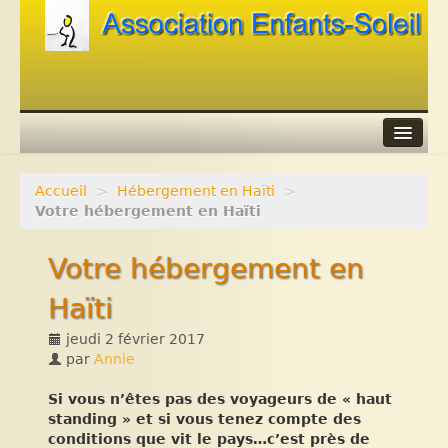
Accueil
>
Hébergement en Haïti
>
Agenda
Votre hébergement en Haïti
Adhérer
Votre hébergement en
Contacts
Haïti
Liens
jeudi 2 février 2017
par
Annie
Si vous n’êtes pas des voyageurs de « haut
standing » et si vous tenez compte des
conditions que vit le pays…c’est près de